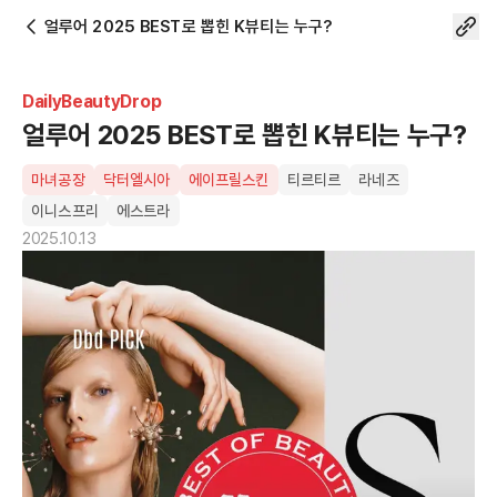
얼루어 2025 BEST로 뽑힌 K뷰티는 누구?
DailyBeautyDrop
얼루어 2025 BEST로 뽑힌 K뷰티는 누구?
마녀공장
닥터엘시아
에이프릴스킨
티르티르
라네즈
이니스프리
에스트라
2025.10.13