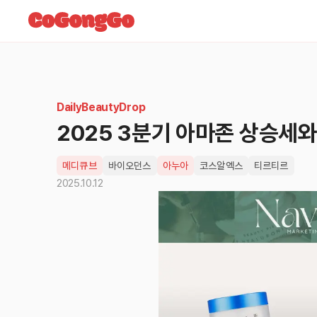
DailyBeautyDrop
2025 3분기 아마존 상승세와
메디큐브
바이오던스
아누아
코스알엑스
티르티르
2025.10.12