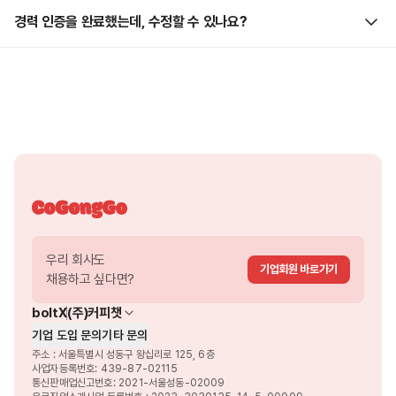
안내드려요.
제안 회사와 부담없이 커피챗 또는 전형 진행 중 원하시는 방법으로 이후
경력 인증을 완료했는데, 수정할 수 있나요?
프로세스를 진행할 수 있어요!
네, 가능합니다. 마이 > 뷰티프로필 편집 > 하단 경력 상세에서 언제든지
정보를 업데이트 하거나 인증을 다시 요청할 수 있어요.
우리 회사도
기업회원 바로가기
채용하고 싶다면?
boltX
(주)커피챗
기업 도입 문의
기타 문의
주소 : 서울특별시 성동구 왕십리로 125, 6층
사업자등록번호: 439-87-02115
통신판매업신고번호: 2021-서울성동-02009