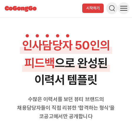
시작하기
인
사
담
당
자
50인의
피드백
으로 완성된
시작하기
기업 서비스
이력서 템플릿
수많은 이력서를 보던 뷰티 브랜드의
채용담당자들이 직접 리뷰한
‘합격하는 형식’을
코공고에서만 공개합니다